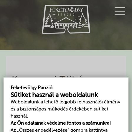
Kemencei Tájház
Feketevölgy Panzió
Faoromzatú, hosszúfolyosós, jellegzetes felvidéki
Sütiket használ a weboldalunk
házban rendezték be a falu helytörténeti kiállítását.
Weboldalunk a lehető legjobb felhasználói élmény
Ha kíváncsiak vagyunk egy régi, klasszikus
és a biztonságos működés érdekében sütiket
parasztház felépítésére, berendezésére, a benne élők
használ.
mindennapi életére, akkor mindenképpen keressük
Az Ön adatainak védelme fontos a számunkra!
fel a kemencei tájházat! A rendkívül gazdag
Az „Összes engedélyezése” gombra kattintva