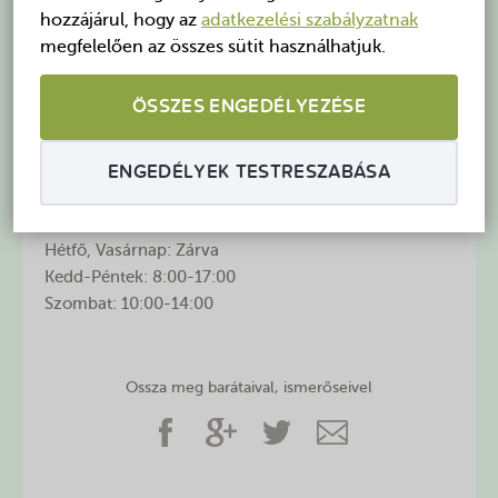
gyűjtemény bemutatja a hagyományos paraszti
hozzájárul, hogy az
adatkezelési szabályzatnak
háztartás minden berendezését, eszközét.
megfelelően az összes sütit használhatjuk.
Bepillanthatunk a konyhába és a funkciójában
szorosan hozzá kapcsolódó kamrába, szétnézhetünk
ÖSSZES ENGEDÉLYEZÉSE
a lakószobában, és azt is megtudhatjuk, hogy milyen
funkcióval rendelkezett a „tisztaszobának” nevezett
helyiség.
ENGEDÉLYEK TESTRESZABÁSA
A tárlat a falu történetével is megismertet bennünket.
Nyitvatartás:
Hétfő, Vasárnap: Zárva
Kedd-Péntek: 8:00-17:00
Szombat: 10:00-14:00
Ossza meg barátaival, ismerőseivel