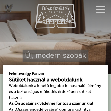
Új, modern szobák
Feketevölgy Panzió
Sütiket használ a weboldalunk
Panzióról
Weboldalunk a lehető legjobb felhasználói élmény
és a biztonságos működés érdekében sütiket
használ.
Az egész évben nyitva tartó Feketevölgy Panzió a
Az Ön adatainak védelme fontos a számunkra!
Börzsöny hegység északi részén, Kemence községtől
Az „Összes engedélyezése” gombra kattintva