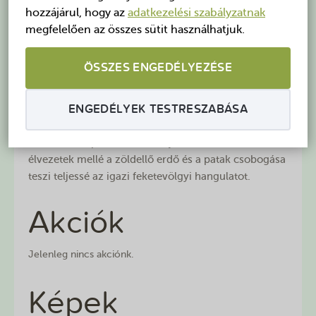
(Pest megyében) 5 km-re található.
hozzájárul, hogy az
adatkezelési szabályzatnak
megfelelően az összes sütit használhatjuk.
Távol a nagyvárosok zajától, rossz levegőjétől,
természetvédelmi területen a Csarna (Fekete)- patak
völgyében bújik meg. Fenyőkkel körülvett, alpesi
ÖSSZES ENGEDÉLYEZÉSE
tetős épületünkben
2 ágyas szobáink mellett 3-4 fős
családi szobákkal
is várjuk a kisgyermekes
ENGEDÉLYEK TESTRESZABÁSA
családokat és a természet szerelmeseit.
Éttermünk
a panzió földszintjén található. A kulináris
élvezetek mellé a zöldellő erdő és a patak csobogása
teszi teljessé az igazi feketevölgyi hangulatot.
Akciók
Jelenleg nincs akciónk.
Képek