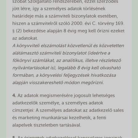
szobát Szolgáltató rendszerében, ezzel szerződés
jött létre, így a személyes adatok törlésének
határideje más a számviteli bizonylatok esetében,
hiszen a számvitelről szóló 2000. évi C. törvény 169.
§ (2) bekezdése alapján 8 évig meg kell őrizni ezeket
az adatokat.
A könyvviteli elszámolást közvetlenül és közvetetten
alátámasztó számviteli bizonylatot (ideértve a
főkönyvi számlákat, az analitikus, illetve részletező
nyilvántartásokat is), legalább 8 évig kell olvasható
formában, a könyvelési feljegyzések hivatkozása
alapján visszakereshető módon megőrizni.
4.
Az adatok megismerésére jogosult lehetséges
adatkezelők személye, a személyes adatok
címzettjei: A személyes adatokat az adatkezelő sales
és marketing munkatársai kezelhetik, a fenti
alapelvek tiszteletben tartásával.