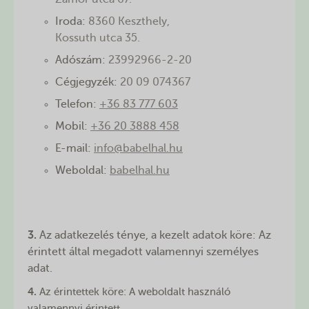
Zámor utca 67.
Iroda:
8360 Keszthely,
Kossuth utca 35.
Adószám:
23992966-2-20
Cégjegyzék:
20 09 074367
Telefon:
+36 83 777 603
Mobil:
+36 20 3888 458
E-mail:
info@babelhal.hu
Weboldal:
babelhal.hu
3.
Az adatkezelés ténye, a kezelt adatok köre: Az
érintett által megadott valamennyi személyes
adat.
4.
Az érintettek köre: A weboldalt használó
valamennyi érintett.