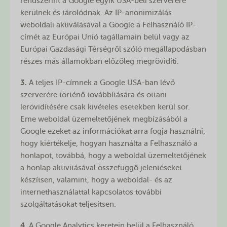
rendszerint a Google egyik USA-beli szerverére
kerülnek és tárolódnak. Az IP-anonimizálás
weboldali aktiválásával a Google a Felhasználó IP-
címét az Európai Unió tagállamain belül vagy az
Európai Gazdasági Térségről szóló megállapodásban
részes más államokban előzőleg megrövidíti.
3.
A teljes IP-címnek a Google USA-ban lévő
szerverére történő továbbítására és ottani
lerövidítésére csak kivételes esetekben kerül sor.
Eme weboldal üzemeltetőjének megbízásából a
Google ezeket az információkat arra fogja használni,
hogy kiértékelje, hogyan használta a Felhasználó a
honlapot, továbbá, hogy a weboldal üzemeltetőjének
a honlap aktivitásával összefüggő jelentéseket
készítsen, valamint, hogy a weboldal- és az
internethasználattal kapcsolatos további
szolgáltatásokat teljesítsen.
4.
A Google Analytics keretein belül a Felhasználó