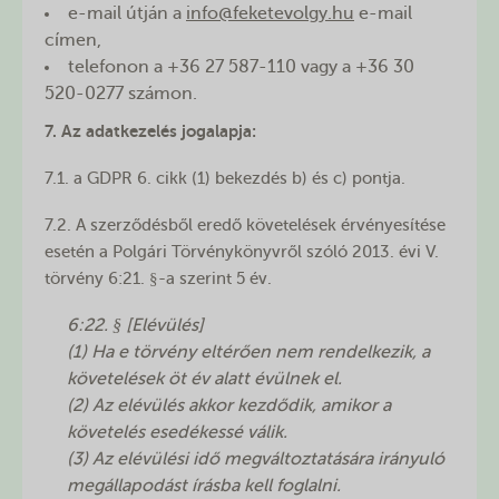
e-mail útján a
info@feketevolgy.hu
e-mail
címen,
telefonon a +36 27 587-110 vagy a +36 30
520-0277 számon.
7. Az adatkezelés jogalapja:
7.1. a GDPR 6. cikk (1) bekezdés b) és c) pontja.
7.2. A szerződésből eredő követelések érvényesítése
esetén a Polgári Törvénykönyvről szóló 2013. évi V.
törvény 6:21. §-a szerint 5 év.
6:22. § [Elévülés]
(1) Ha e törvény eltérően nem rendelkezik, a
követelések öt év alatt évülnek el.
(2) Az elévülés akkor kezdődik, amikor a
követelés esedékessé válik.
(3) Az elévülési idő megváltoztatására irányuló
megállapodást írásba kell foglalni.