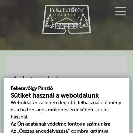
Adatvédelem
Feketevölgy Panzió
Sütiket használ a weboldalunk
Bevezetés
Weboldalunk a lehető legjobb felhasználói élmény
és a biztonságos működés érdekében sütiket
A
FEKETEVÖLGY Kereskedelmi és Szolgáltató Kft.
használ.
(Cím: 1145 Budapest, Korong u. 32., telefon: +36 27
Az Ön adatainak védelme fontos a számunkra!
587-110, Mobil: +36 30 520-0277, e-mail:
Az „Összes engedélyezése” gombra kattintva