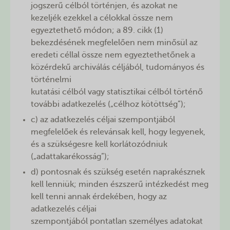
jogszerű célból történjen, és azokat ne
kezeljék ezekkel a célokkal össze nem
egyeztethető módon; a 89. cikk (1)
bekezdésének megfelelően nem minősül az
eredeti céllal össze nem egyeztethetőnek a
közérdekű archiválás céljából, tudományos és
történelmi
kutatási célból vagy statisztikai célból történő
további adatkezelés („célhoz kötöttség”);
c) az adatkezelés céljai szempontjából
megfelelőek és relevánsak kell, hogy legyenek,
és a szükségesre kell korlátozódniuk
(„adattakarékosság”);
d) pontosnak és szükség esetén naprakésznek
kell lenniük; minden észszerű intézkedést meg
kell tenni annak érdekében, hogy az
adatkezelés céljai
szempontjából pontatlan személyes adatokat