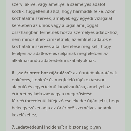
szerv, akivel vagy amellyel a személyes adatot
közlik, függetlenül attól, hogy harmadik fél-e. Azon
közhatalmi szervek, amelyek egy egyedi vizsgálat
keretében az uniós vagy a tagállami joggal
összhangban férhetnek hozzá személyes adatokhoz,
nem minősülnek címzettnek; az említett adatok e
közhatalmi szervek általi kezelése meg kell, hogy
feleljen az adatkezelés céljainak megfelelően az
alkalmazandó adatvédelmi szabályoknak;
6. „az érintett hozzájárulása”:
az érintett akaratának
önkéntes, konkrét és megfelelő tájékoztatáson
alapuló és egyértelmű kinyilvánítása, amellyel az
érintett nyilatkozat vagy a megerősítést
félreérthetetlenül kifejező cselekedet útján jelzi, hogy
beleegyezését adja az őt érintő személyes adatok
kezeléséhez;
7. „adatvédelmi incidens”:
a biztonság olyan