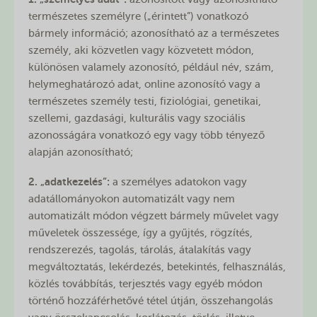
természetes személyre („érintett”) vonatkozó
bármely információ; azonosítható az a természetes
személy, aki közvetlen vagy közvetett módon,
különösen valamely azonosító, például név, szám,
helymeghatározó adat, online azonosító vagy a
természetes személy testi, fiziológiai, genetikai,
szellemi, gazdasági, kulturális vagy szociális
azonosságára vonatkozó egy vagy több tényező
alapján azonosítható;
2. „adatkezelés”:
a személyes adatokon vagy
adatállományokon automatizált vagy nem
automatizált módon végzett bármely művelet vagy
műveletek összessége, így a gyűjtés, rögzítés,
rendszerezés, tagolás, tárolás, átalakítás vagy
megváltoztatás, lekérdezés, betekintés, felhasználás,
közlés továbbítás, terjesztés vagy egyéb módon
történő hozzáférhetővé tétel útján, összehangolás