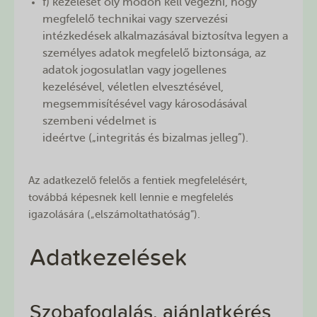
f) kezelését oly módon kell végezni, hogy
megfelelő technikai vagy szervezési
intézkedések alkalmazásával biztosítva legyen a
személyes adatok megfelelő biztonsága, az
adatok jogosulatlan vagy jogellenes
kezelésével, véletlen elvesztésével,
megsemmisítésével vagy károsodásával
szembeni védelmet is
ideértve („integritás és bizalmas jelleg”).
Az adatkezelő felelős a fentiek megfelelésért,
továbbá képesnek kell lennie e megfelelés
igazolására („elszámoltathatóság”).
Adatkezelések
Szobafoglalás, ajánlatkérés