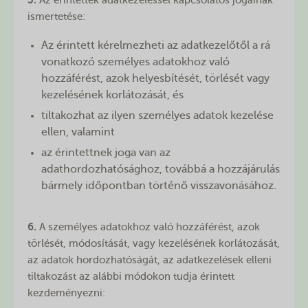
5.
Az érintettek adatkezeléssel kapcsolatos jogainak
ismertetése:
Az érintett kérelmezheti az adatkezelőtől a rá
vonatkozó személyes adatokhoz való
hozzáférést, azok helyesbítését, törlését vagy
kezelésének korlátozását, és
tiltakozhat az ilyen személyes adatok kezelése
ellen, valamint
az érintettnek joga van az
adathordozhatósághoz, továbbá a hozzájárulás
bármely időpontban történő visszavonásához.
6.
A személyes adatokhoz való hozzáférést, azok
törlését, módosítását, vagy kezelésének korlátozását,
az adatok hordozhatóságát, az adatkezelések elleni
tiltakozást az alábbi módokon tudja érintett
kezdeményezni: