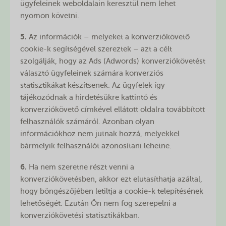
ügyfeleinek weboldalain keresztül nem lehet
nyomon követni.
5.
Az információk – melyeket a konverziókövető
cookie-k segítségével szereztek – azt a célt
szolgálják, hogy az Ads (Adwords) konverziókövetést
választó ügyfeleinek számára konverziós
statisztikákat készítsenek. Az ügyfelek így
tájékozódnak a hirdetésükre kattintó és
konverziókövető címkével ellátott oldalra továbbított
felhasználók számáról. Azonban olyan
információkhoz nem jutnak hozzá, melyekkel
bármelyik felhasználót azonosítani lehetne.
6.
Ha nem szeretne részt venni a
konverziókövetésben, akkor ezt elutasíthatja azáltal,
hogy böngészőjében letiltja a cookie-k telepítésének
lehetőségét. Ezután Ön nem fog szerepelni a
konverziókövetési statisztikákban.