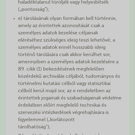
haladéktalanul töröljék vagy helyesbítsék
(„pontosság”);
e) tárolásának olyan formában kell történnie,
amely az érintettek azonosítását csak a
személyes adatok kezelése céljainak
eléréséhez szükséges ideig teszi lehetővé; a
személyes adatok ennél hosszabb ideig
történő tárolására csak akkor kerülhet sor,
amennyiben a személyes adatok kezelésére a
89. cikk (1) bekezdésének megfelelően
közérdekű archiválás céljából, tudományos és
történelmi kutatási célból vagy statisztikai
célból kerül majd sor, az e rendeletben az
érintettek jogainak és szabadságainak védelme
érdekében előírt megfelelő technikai és
szervezési intézkedések végrehajtására is
figyelemmel („korlátozott
tárolhatóság”);