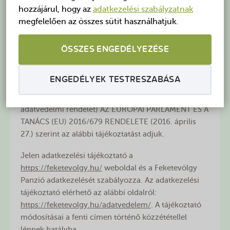
info@feketevolgy.hu
, adószám: 11850586-2-42,
hozzájárul, hogy az
adatkezelési szabályzatnak
cégjegyzékszám: 01 09 679663)(a továbbiakban:
megfelelően az összes sütit használhatjuk.
Szolgáltató, adatkezelő) alá veti magát a következő
tájékoztatónak.
ÖSSZES ENGEDÉLYEZÉSE
A természetes személyeknek a személyes adatok
kezelése tekintetében történő védelméről és az ilyen
ENGEDÉLYEK TESTRESZABÁSA
adatok szabad áramlásáról, valamint a 95/46/EK
rendelet hatályon kívül helyezéséről (általános
adatvédelmi rendelet) AZ EURÓPAI PARLAMENT ÉS A
TANÁCS (EU) 2016/679 RENDELETE (2016. április
27.) szerint az alábbi tájékoztatást adjuk.
Jelen adatkezelési tájékoztató a
https://feketevolgy.hu/
weboldal és a Feketevölgy
Panzió adatkezelését szabályozza. Az adatkezelési
tájékoztató elérhető az alábbi oldalról:
https://feketevolgy.hu/adatvedelem/
. A tájékoztató
módosításai a fenti címen történő közzététellel
lépnek hatályba.