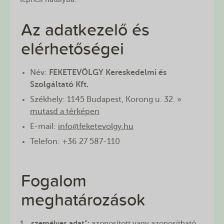
Az adatkezelő és
elérhetőségei
Név:
FEKETEVÖLGY Kereskedelmi és
Szolgáltató Kft.
Székhely: 1145 Budapest, Korong u. 32. »
mutasd a térképen
E-mail:
info@feketevolgy.hu
Telefon: +36 27 587-110
Fogalom
meghatározások
1. „személyes adat”:
azonosított vagy azonosítható