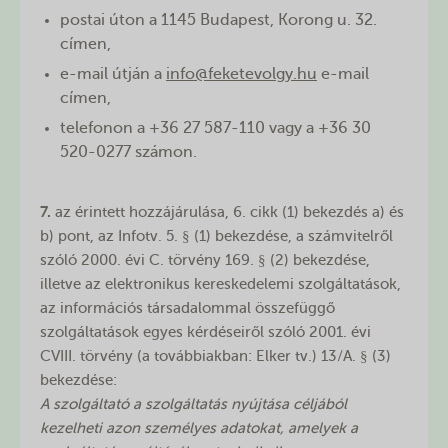
postai úton a 1145 Budapest, Korong u. 32.
címen,
e-mail útján a
info@feketevolgy.hu
e-mail
címen,
telefonon a +36 27 587-110 vagy a +36 30
520-0277 számon.
7.
az érintett hozzájárulása, 6. cikk (1) bekezdés a) és
b) pont, az Infotv. 5. § (1) bekezdése, a számvitelről
szóló 2000. évi C. törvény 169. § (2) bekezdése,
illetve az elektronikus kereskedelemi szolgáltatások,
az információs társadalommal összefüggő
szolgáltatások egyes kérdéseiről szóló 2001. évi
CVIII. törvény (a továbbiakban: Elker tv.) 13/A. § (3)
bekezdése:
A szolgáltató a szolgáltatás nyújtása céljából
kezelheti azon személyes adatokat, amelyek a