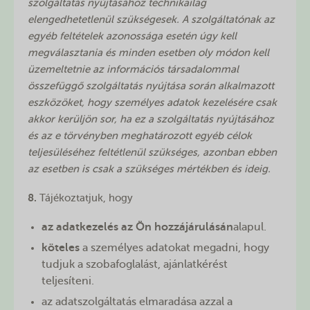
szolgáltatás nyújtásához technikailag
elengedhetetlenül szükségesek. A szolgáltatónak az
egyéb feltételek azonossága esetén úgy kell
megválasztania és minden esetben oly módon kell
üzemeltetnie az információs társadalommal
összefüggő szolgáltatás nyújtása során alkalmazott
eszközöket, hogy személyes adatok kezelésére csak
akkor kerüljön sor, ha ez a szolgáltatás nyújtásához
és az e törvényben meghatározott egyéb célok
teljesüléséhez feltétlenül szükséges, azonban ebben
az esetben is csak a szükséges mértékben és ideig.
8.
Tájékoztatjuk, hogy
az adatkezelés az Ön hozzájárulásán
alapul.
köteles
a személyes adatokat megadni, hogy
tudjuk a szobafoglalást, ajánlatkérést
teljesíteni.
az adatszolgáltatás elmaradása azzal a