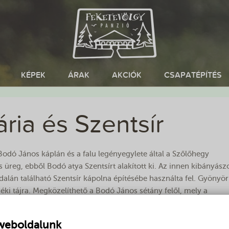
KÉPEK
ÁRAK
AKCIÓK
CSAPATÉPÍTÉS
ria és Szentsír
Bodó János káplán és a falu legényegylete által a Szőlőhegy
s üreg, ebből Bodó atya Szentsírt alakított ki. Az innen kibányász
alán található Szentsír kápolna építésébe használta fel. Gyönyö
déki tájra. Megközelíthető a Bodó János sétány felől, mely a
lában a pincesorok előtt.
 weboldalunk