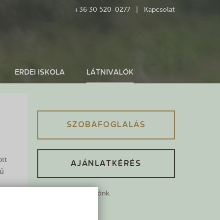
+36 30 520-0277 |
Kapcsolat
ERDEI ISKOLA
LÁTNIVALÓK
SZOBAFOGLALÁS
ott
AJÁNLATKÉRÉS
rű
Jelenleg nincs akciónk.