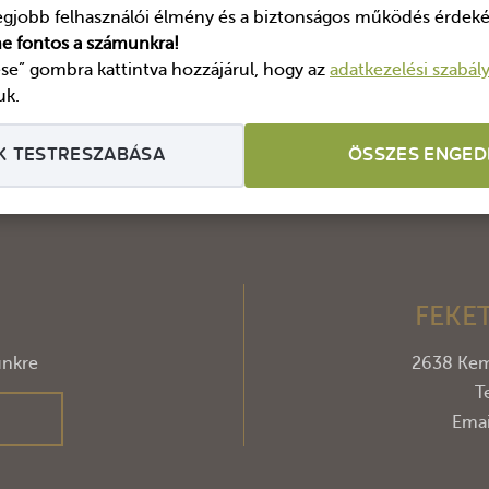
egjobb felhasználói élmény és a biztonságos működés érdeké
 meg barátaival, ismerőseivel
e fontos a számunkra!
se” gombra kattintva hozzájárul, hogy az
adatkezelési szabál
uk.
K TESTRESZABÁSA
ÖSSZES ENGED
FEKE
ünkre
2638 Kem
T
M
Emai