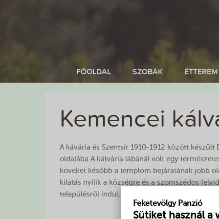
FŐOLDAL
SZOBÁK
ÉTTEREM
Kemencei kálvá
A kávária és Szentsír 1910-1912 között készült 
oldalába.A kálvária lábánál volt egy természete
köveket később a templom bejáratának jobb old
kilátás nyílik a községre és a szomszédos felvi
településről indul, végigvonul a Szőlőhegy olda
Feketevölgy Panzió
Sütiket használ a