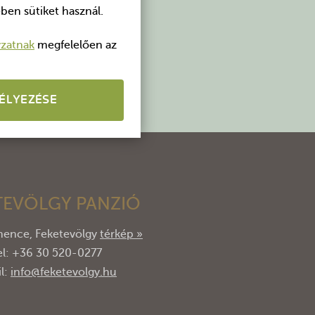
ben sütiket használ.
yzatnak
megfelelően az
ÉLYEZÉSE
TEVÖLGY PANZIÓ
ence, Feketevölgy
térkép »
el: +36 30 520-0277
l:
info@feketevolgy.hu