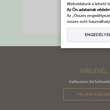
Weboldalunk a lehető l
Ossza
Az Ön adatainak védelm
Az „Összes engedélyezé
összes sütit használhatj
ENGEDÉLYE
HÍRLEVÉL
Iratkozzon fel hírlevel
FELIRATKOZO