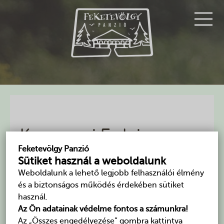
Kemencei Erdei
Feketevölgy Panzió
Múzeumvasút
Sütiket használ a weboldalunk
Weboldalunk a lehető legjobb felhasználói élmény
A Kemencei Erdei Múzeumvasút a Börzsöny északi
és a biztonságos működés érdekében sütiket
részén a több mint száz éves csarnavölgyi főág
használ.
nyomvonalán közlekedik. Különlegessége a
Az Ön adatainak védelme fontos a számunkra!
személyszállító kisvasutak esetében ritka 600 mm-es
Az „Összes engedélyezése” gombra kattintva