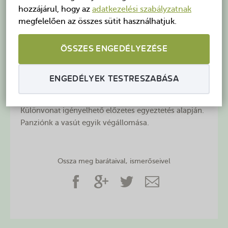
nyomtáv, illetve az eredetileg görpályás
hozzájárul, hogy az
adatkezelési szabályzatnak
üzemmódnak megfelelő vonalvezetés.A faluban
megfelelően az összes sütit használhatjuk.
található végállomáson kialakított múzeumban
fényképek, régi térképek és eszközök segítségével
ÖSSZES ENGEDÉLYEZÉSE
ismerkedhettek meg a kisvasút múltjával és
jelenével. A bemutató része egy korabeli
kovácsműhely is, a peron mellett pedig közel
ENGEDÉLYEK TESTRESZABÁSA
harmincféle kisvasúti szerelvény, mozdony, csille
tekinthető meg.
Különvonat igényelhető előzetes egyeztetés alapján.
Panziónk a vasút egyik végállomása.
Ossza meg barátaival, ismerőseivel