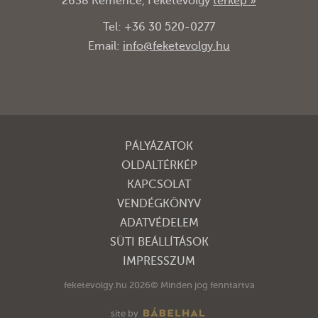
2638 Kemence, Feketevölgy
térkép »
Tel: +36 30 520-0277
Email:
info@feketevolgy.hu
PÁLYÁZATOK
OLDALTÉRKÉP
KAPCSOLAT
VENDÉGKÖNYV
ADATVÉDELEM
SÜTI BEÁLLÍTÁSOK
IMPRESSZUM
feketevolgy.hu 2026© Minden jog fenntartva
site by