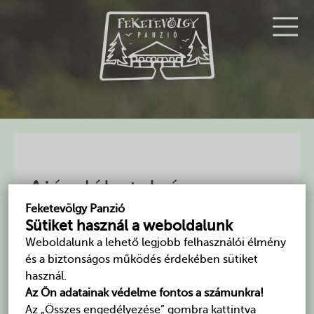
Ajándékutalvány
Feketevölgy Panzió
2016 augusztus 29.
Sütiket használ a weboldalunk
Ajándék, amivel biztosan betalál: lepje meg
Weboldalunk a lehető legjobb felhasználói élmény
szeretteit egy börzsönyi pihenéssel!
és a biztonságos működés érdekében sütiket
használ.
Karácsony, szülinap, csak úgy? Írja meg nekünk, mit
Az Ön adatainak védelme fontos a számunkra!
szeretne ajándékozni (pl.: hány napra, hány főre) és
Az „Összes engedélyezése” gombra kattintva