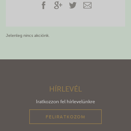
Jelenleg nincs akciónk.
HÍRLEVÉL
Iratkozzon fel hírlevelünkre
FELIRATKOZOM