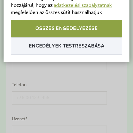
mi elküldjük a meglepetést a szerencsésnek.
hozzájárul, hogy az
adatkezelési szabályzatnak
megfelelően az összes sütit használhatjuk.
Név*
ÖSSZES ENGEDÉLYEZÉSE
ENGEDÉLYEK TESTRESZABÁSA
Email cím*
Telefon
Üzenet*